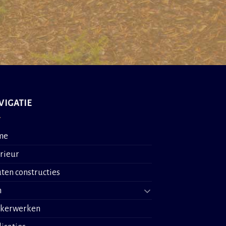
VIGATIE
me
erieur
ten constructies
n
nkerwerken