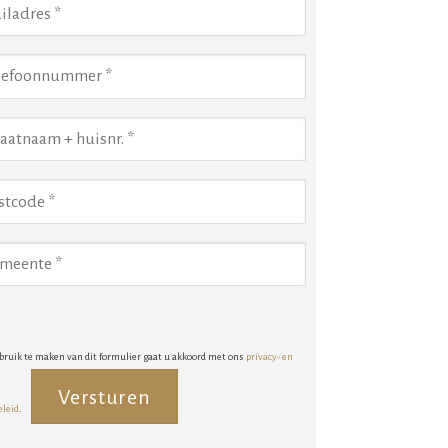
bruik te maken van dit formulier gaat u akkoord met ons
privacy- en
eleid
.