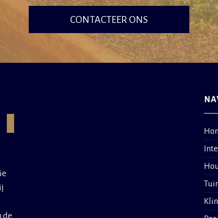
CONTACTEER ONS
NA
Ho
Int
Hou
ie
Tui
ij
Kli
n de