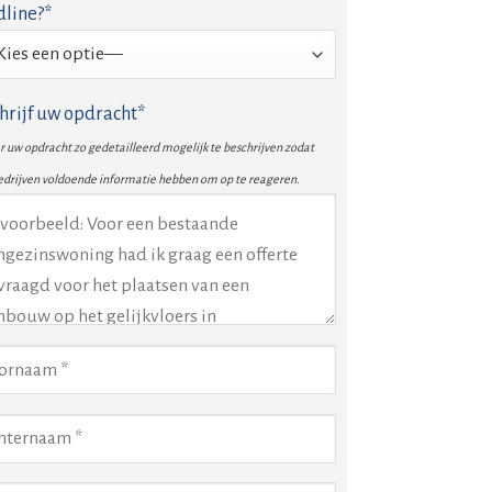
line?*
hrijf uw opdracht*
 uw opdracht zo gedetailleerd mogelijk te beschrijven zodat
edrijven voldoende informatie hebben om op te reageren.