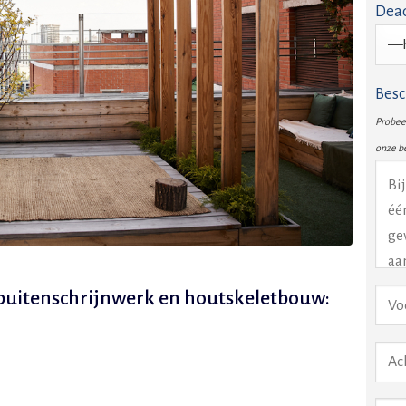
Dead
Besc
Probeer
onze b
e buitenschrijnwerk en houtskeletbouw: