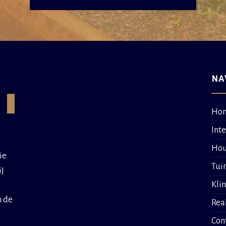
NA
Ho
Int
Hou
ie
Tui
ij
Kli
n de
Rea
Con