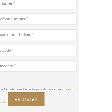
bruik te maken van dit formulier gaat u akkoord met ons
privacy- en
eleid
.