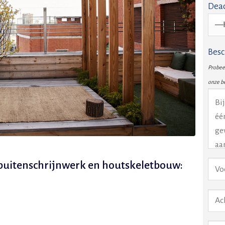
Dead
Besc
Probeer
onze b
e buitenschrijnwerk en houtskeletbouw: