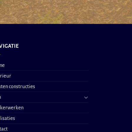
VIGATIE
me
erieur
ten constructies
n
nkerwerken
lisaties
tact