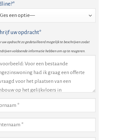
line?*
hrijf uw opdracht*
 uw opdracht zo gedetailleerd mogelijk te beschrijven zodat
edrijven voldoende informatie hebben om op te reageren.