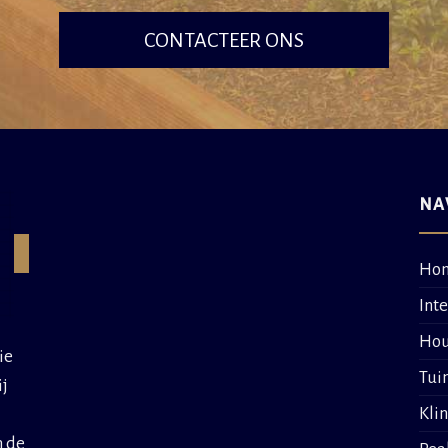
CONTACTEER ONS
NA
Ho
Int
Hou
ie
Tui
ij
Kli
n de