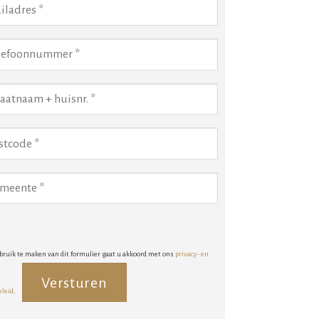
bruik te maken van dit formulier gaat u akkoord met ons
privacy- en
eleid
.