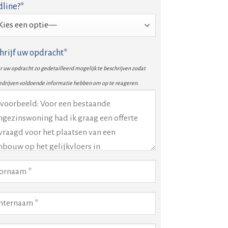
line?*
hrijf uw opdracht*
 uw opdracht zo gedetailleerd mogelijk te beschrijven zodat
edrijven voldoende informatie hebben om op te reageren.