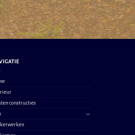
VIGATIE
me
erieur
ten constructies
n
nkerwerken