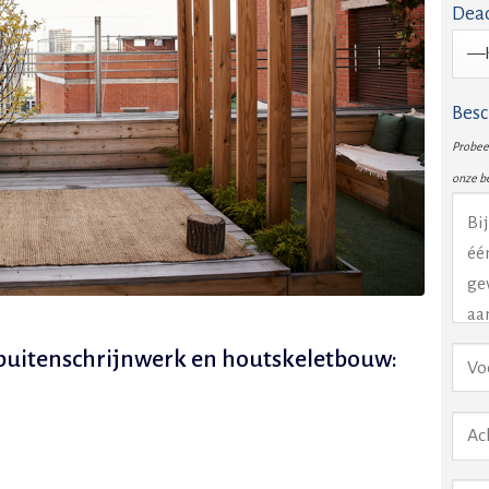
Dead
Besc
Probeer
onze b
e buitenschrijnwerk en houtskeletbouw: