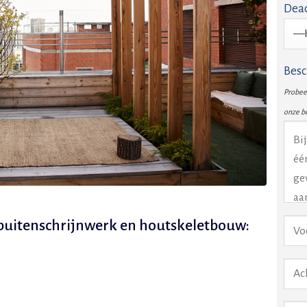
Dead
Besc
Probeer
onze b
e buitenschrijnwerk en houtskeletbouw: