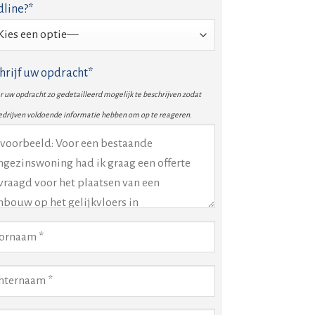
line?*
hrijf uw opdracht*
 uw opdracht zo gedetailleerd mogelijk te beschrijven zodat
edrijven voldoende informatie hebben om op te reageren.