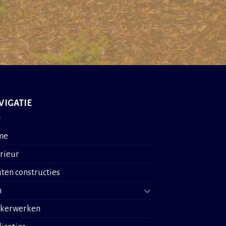
VIGATIE
me
erieur
ten constructies
n
nkerwerken