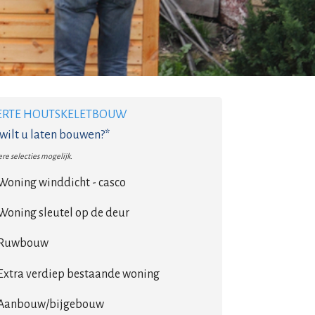
ERTE HOUTSKELETBOUW
wilt u laten bouwen?*
re selecties mogelijk.
Woning winddicht - casco
Woning sleutel op de deur
Ruwbouw
Extra verdiep bestaande woning
Aanbouw/bijgebouw