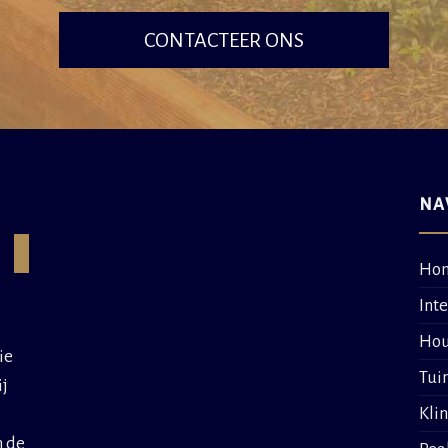
CONTACTEER ONS
NA
Ho
Int
Hou
ie
Tui
ij
Kli
n de