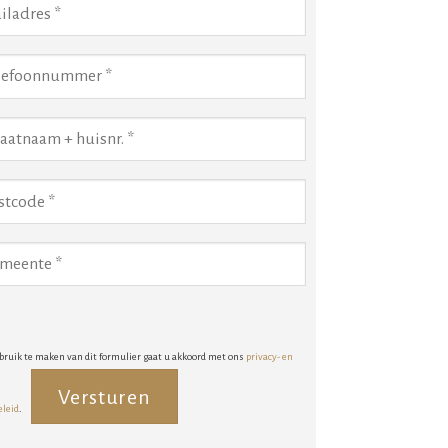
bruik te maken van dit formulier gaat u akkoord met ons
privacy- en
eleid
.