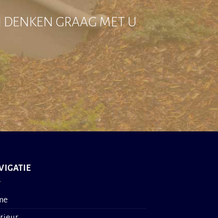
IJ DENKEN GRAAG MET U
VIGATIE
me
erieur