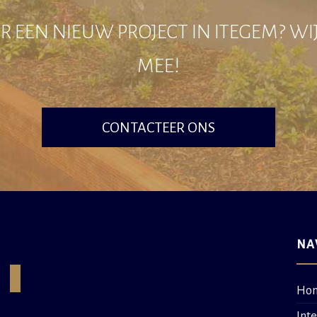
 EEN NIEUW PROJECT IN ITEGEM? W
MEE!
CONTACTEER ONS
NA
Ho
Int