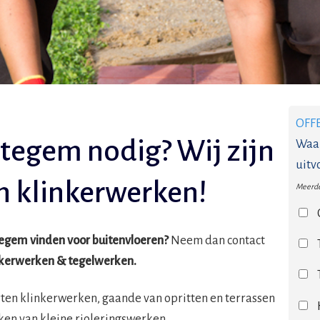
OFF
Itegem nodig? Wij zijn
Waar
uitv
in klinkerwerken!
Meerde
Itegem vinden voor buitenvloeren?
Neem dan contact
inkerwerken & tegelwerken.
orten klinkerwerken, gaande van opritten en terrassen
ken van kleine rioleringswerken.