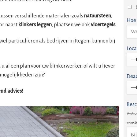
tussen verschillende materialen zoals
natuursteen
,
Hoe 
ar naast
klinkers leggen
, plaatsen we ook
vloertegels
.
owel particulieren als bedrijven in Itegem kunnen bij
Loca
u al een plan voor uw klinkerwerken of wilt u liever
mogelijkheden zijn?
Dead
vend advies!
Besc
Probeer
onze k