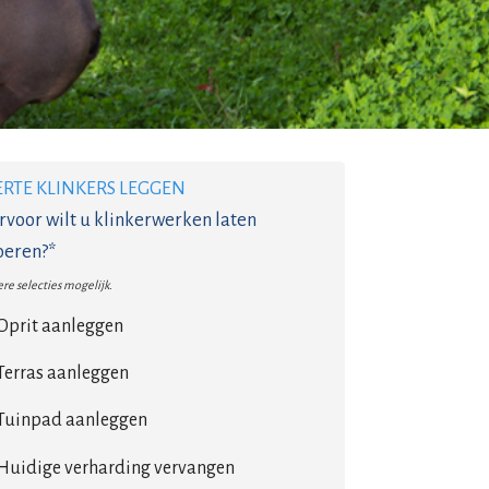
ERTE KLINKERS LEGGEN
voor wilt u klinkerwerken laten
oeren?*
re selecties mogelijk.
Oprit aanleggen
Terras aanleggen
Tuinpad aanleggen
Huidige verharding vervangen