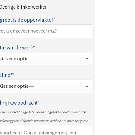
Overige klinkerwerken
groot is de oppervlakte?*
tie van de werf?*
line?*
hrijf uw opdracht*
 uw opdracht zo gedetailleerd mogelijk te beschrijven zodat
linkerleggers voldoende informatie hebben om op te reageren.