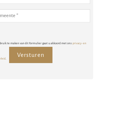
bruik te maken van dit formulier gaat u akkoord met ons
privacy- en
eleid
.
rnative: