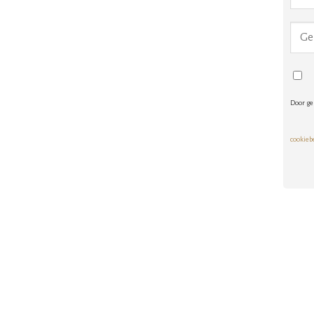
Door ge
cookieb
Alte