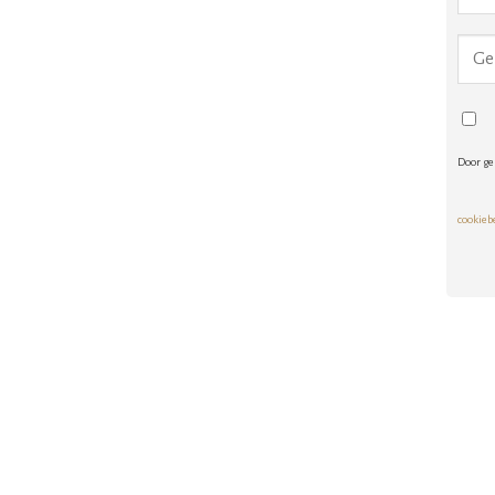
Door ge
cookieb
Alte