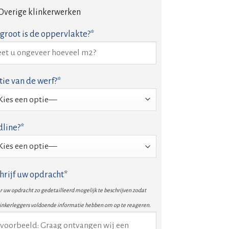
Overige klinkerwerken
groot is de oppervlakte?*
tie van de werf?*
line?*
hrijf uw opdracht*
 uw opdracht zo gedetailleerd mogelijk te beschrijven zodat
linkerleggers voldoende informatie hebben om op te reageren.