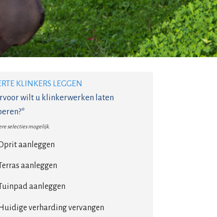
ERTE KLINKERS LEGGEN
voor wilt u klinkerwerken laten
oeren?*
re selecties mogelijk.
Oprit aanleggen
Terras aanleggen
Tuinpad aanleggen
Huidige verharding vervangen