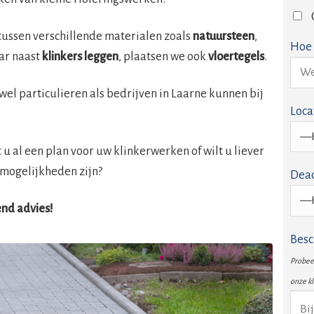
tussen verschillende materialen zoals
natuursteen
,
Hoe 
ar naast
klinkers leggen
, plaatsen we ook
vloertegels
.
owel particulieren als bedrijven in Laarne kunnen bij
Loca
u al een plan voor uw klinkerwerken of wilt u liever
mogelijkheden zijn?
Dead
vend advies!
Besc
Probeer
onze k