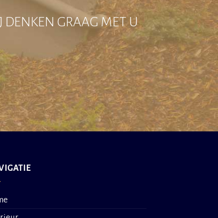
IJ DENKEN GRAAG MET U
VIGATIE
me
erieur