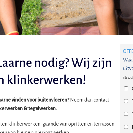
OFF
Laarne nodig? Wij zijn
Waar
uitv
in klinkerwerken!
Meerde
Laarne vinden voor buitenvloeren?
Neem dan contact
inkerwerken & tegelwerken.
orten klinkerwerken, gaande van opritten en terrassen
ken van kleine rioleringswerken.