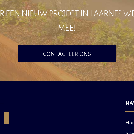
 EEN NIEUW PROJECT IN LAARNE? W
MEE!
CONTACTEER ONS
NA
Ho
Int