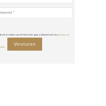
bruik te maken van dit formulier gaat u akkoord met ons
privacy- en
eleid
.
rnative: