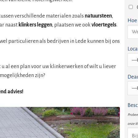
tussen verschillende materialen zoals
natuursteen
,
Hoe 
ar naast
klinkers leggen
, plaatsen we ook
vloertegels
.
owel particulieren als bedrijven in Lede kunnen bij ons
Loca
u al een plan voor uw klinkerwerken of wilt u liever
mogelijkheden zijn?
Dead
vend advies!
Besc
Probeer
onze k