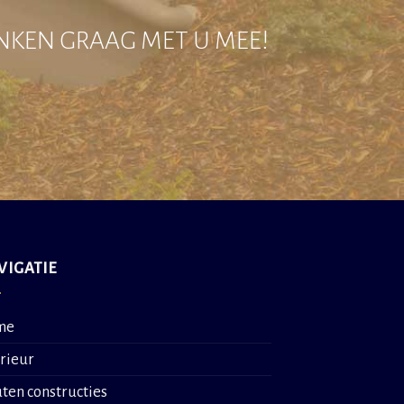
ENKEN GRAAG MET U MEE!
VIGATIE
me
erieur
ten constructies