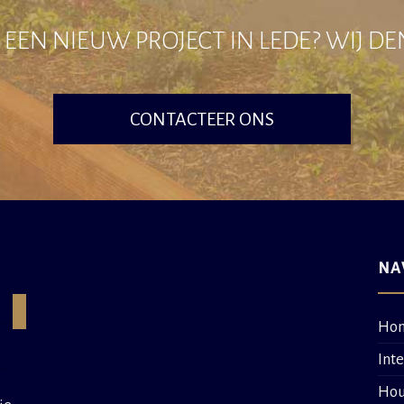
EEN NIEUW PROJECT IN LEDE? WIJ D
CONTACTEER ONS
NA
Ho
Int
Hou