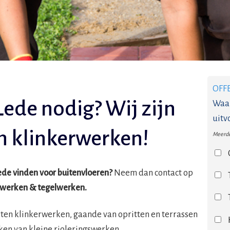
OFF
Lede nodig? Wij zijn
Waar
uitv
in klinkerwerken!
Meerde
Lede vinden voor buitenvloeren?
Neem dan contact op
erwerken & tegelwerken.
orten klinkerwerken, gaande van opritten en terrassen
ken van kleine rioleringswerken.