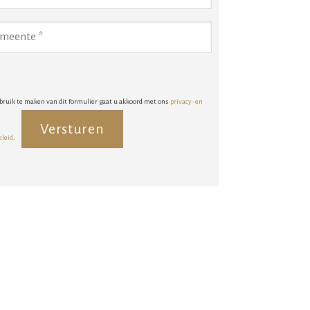
bruik te maken van dit formulier gaat u akkoord met ons
privacy- en
eleid
.
rnative: