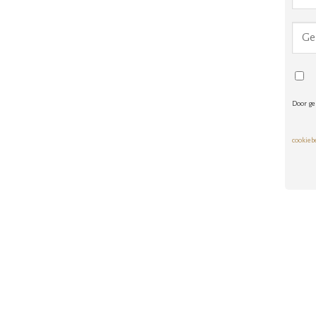
Door ge
cookieb
Alte