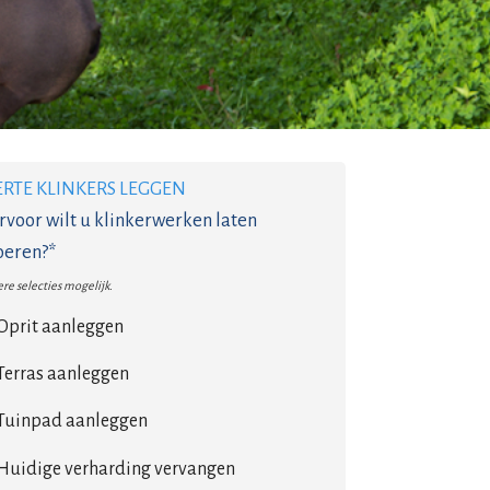
ERTE KLINKERS LEGGEN
voor wilt u klinkerwerken laten
oeren?*
re selecties mogelijk.
Oprit aanleggen
Terras aanleggen
Tuinpad aanleggen
Huidige verharding vervangen