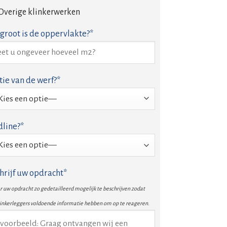
Overige klinkerwerken
groot is de oppervlakte?*
tie van de werf?*
line?*
hrijf uw opdracht*
 uw opdracht zo gedetailleerd mogelijk te beschrijven zodat
linkerleggers voldoende informatie hebben om op te reageren.