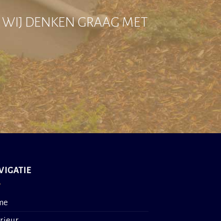
? WIJ DENKEN GRAAG MET
VIGATIE
me
erieur