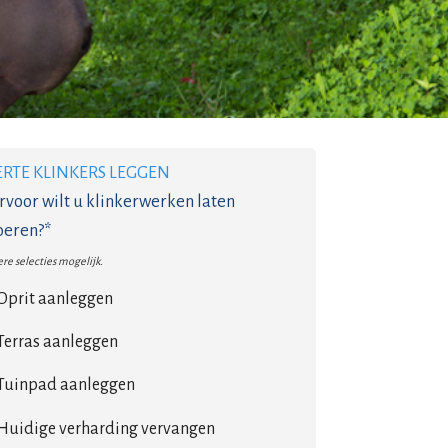
ERTE KLINKERS LEGGEN
voor wilt u klinkerwerken laten
oeren?*
re selecties mogelijk.
Oprit aanleggen
Terras aanleggen
Tuinpad aanleggen
Huidige verharding vervangen