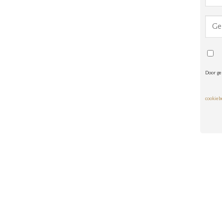
Door ge
cookieb
Alte