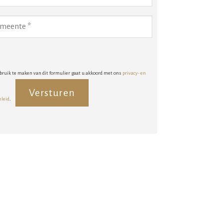
bruik te maken van dit formulier gaat u akkoord met ons
privacy- en
eleid
.
rnative: