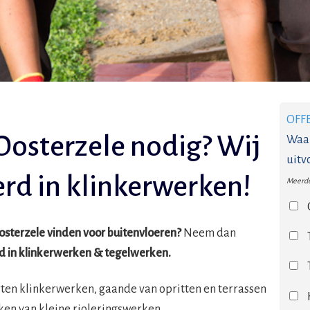
OFF
 Oosterzele nodig? Wij
Waar
uitv
erd in klinkerwerken!
Meerde
Oosterzele vinden voor buitenvloeren?
Neem dan
d in klinkerwerken & tegelwerken.
orten klinkerwerken, gaande van opritten en terrassen
ken van kleine rioleringswerken.