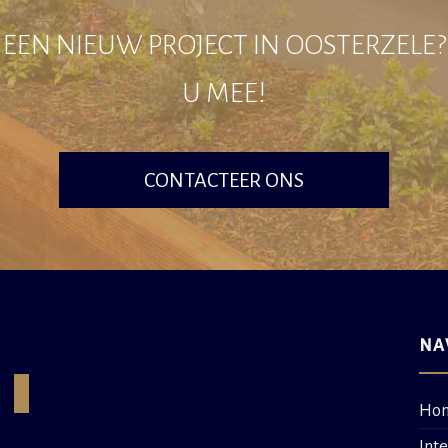
EEN NIEUW PROJECT IN OOSTERZELE
U MEE!
CONTACTEER ONS
NA
Ho
Int