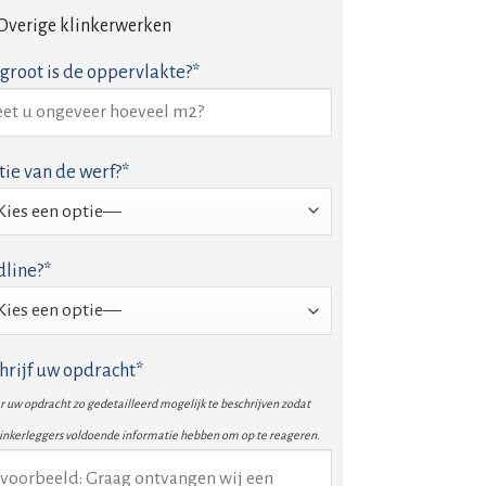
Overige klinkerwerken
groot is de oppervlakte?*
tie van de werf?*
line?*
hrijf uw opdracht*
 uw opdracht zo gedetailleerd mogelijk te beschrijven zodat
linkerleggers voldoende informatie hebben om op te reageren.