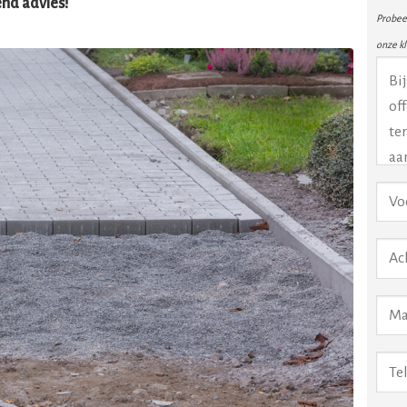
vend advies!
Probeer
onze k