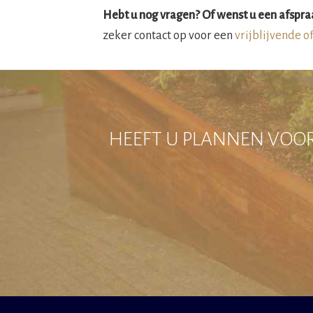
Hebt u nog vragen? Of wenst u een afspra
zeker contact op voor een
vrijblijvende o
HEEFT U PLANNEN VOOR