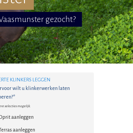
 Waasmunster gezocht?
ERTE KLINKERS LEGGEN
voor wilt u klinkerwerken laten
oeren?*
re selecties mogelijk.
Oprit aanleggen
Terras aanleggen