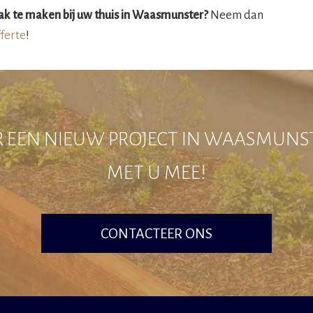
ak te maken bij uw thuis in Waasmunster?
Neem dan
fferte
!
 EEN NIEUW PROJECT IN WAASMUNS
MET U MEE!
CONTACTEER ONS