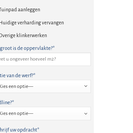
Tuinpad aanleggen
Huidige verharding vervangen
Overige klinkerwerken
groot is de oppervlakte?*
tie van de werf?*
line?*
hrijf uw opdracht*