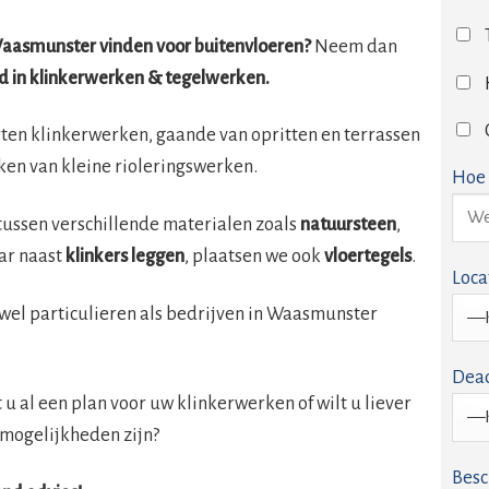
 Waasmunster vinden voor buitenvloeren?
Neem dan
d in klinkerwerken & tegelwerken.
orten klinkerwerken, gaande van opritten en terrassen
ken van kleine rioleringswerken.
Hoe 
tussen verschillende materialen zoals
natuursteen
,
ar naast
klinkers leggen
, plaatsen we ook
vloertegels
.
Loca
zowel particulieren als bedrijven in Waasmunster
Dead
u al een plan voor uw klinkerwerken of wilt u liever
mogelijkheden zijn?
Besc