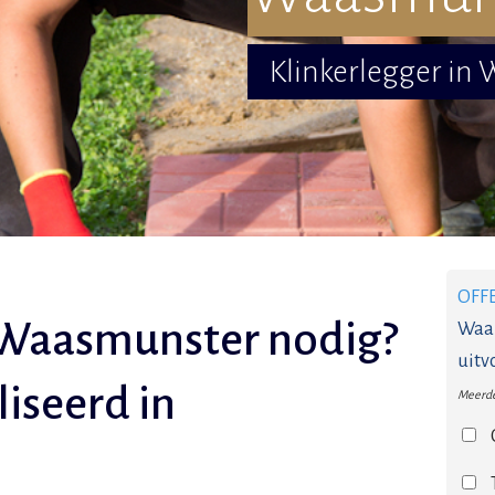
Klinkerlegger in
OFF
n Waasmunster nodig?
Waar
uitv
liseerd in
Meerde