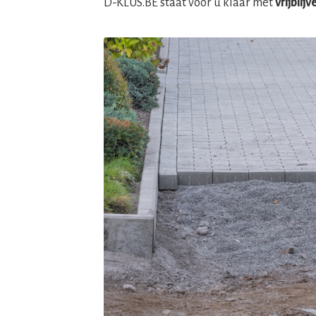
D-KLUS.BE staat voor u klaar met
vrijblij