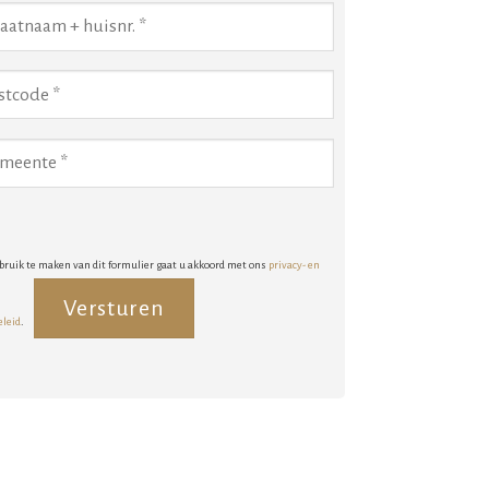
bruik te maken van dit formulier gaat u akkoord met ons
privacy- en
eleid
.
rnative: