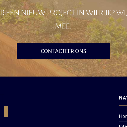
 EEN NIEUW PROJECT IN WILRIJK? W
MEE!
CONTACTEER ONS
NA
Ho
Int