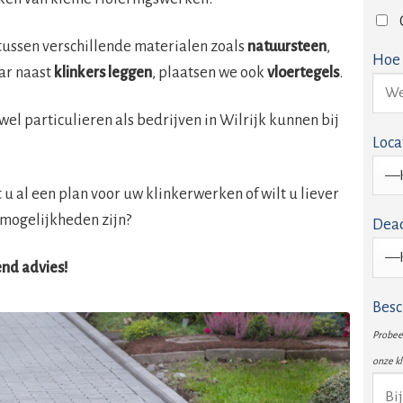
tussen verschillende materialen zoals
natuursteen
,
Hoe 
ar naast
klinkers leggen
, plaatsen we ook
vloertegels
.
owel particulieren als bedrijven in Wilrijk kunnen bij
Loca
u al een plan voor uw klinkerwerken of wilt u liever
mogelijkheden zijn?
Dead
vend advies!
Besc
Probeer
onze k