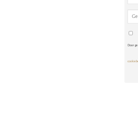
Door ge
cookieb
Alte