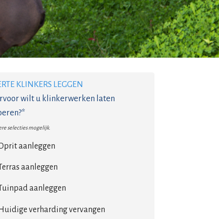
ERTE KLINKERS LEGGEN
voor wilt u klinkerwerken laten
oeren?*
re selecties mogelijk.
Oprit aanleggen
Terras aanleggen
Tuinpad aanleggen
Huidige verharding vervangen