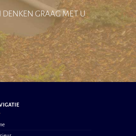
IJ DENKEN GRAAG MET U
VIGATIE
me
erieur