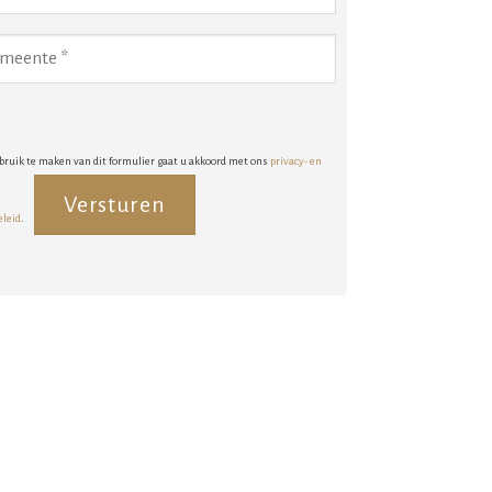
bruik te maken van dit formulier gaat u akkoord met ons
privacy- en
eleid
.
rnative: