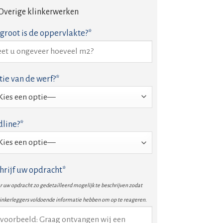
Overige klinkerwerken
groot is de oppervlakte?*
tie van de werf?*
line?*
hrijf uw opdracht*
 uw opdracht zo gedetailleerd mogelijk te beschrijven zodat
linkerleggers voldoende informatie hebben om op te reageren.