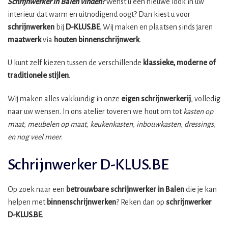
Schrijnwerker in Balen vinden?
Wenst u een nieuwe look in uw
interieur dat warm en uitnodigend oogt? Dan kiest u voor
schrijnwerken
bij
D-KLUS.BE
. Wij maken en plaatsen sinds jaren
maatwerk
via
houten binnenschrijnwerk
.
U kunt zelf kiezen tussen de verschillende
klassieke, moderne of
traditionele stijlen
.
Wij maken alles vakkundig in onze
eigen schrijnwerkerij
, volledig
naar uw wensen. In ons atelier toveren we hout om tot
kasten op
maat, meubelen op maat, keukenkasten, inbouwkasten, dressings,
en nog veel meer
.
Schrijnwerker D-KLUS.BE
Op zoek naar een
betrouwbare schrijnwerker in Balen
die je kan
helpen met
binnenschrijnwerken
? Reken dan op
schrijnwerker
D-KLUS.BE
.