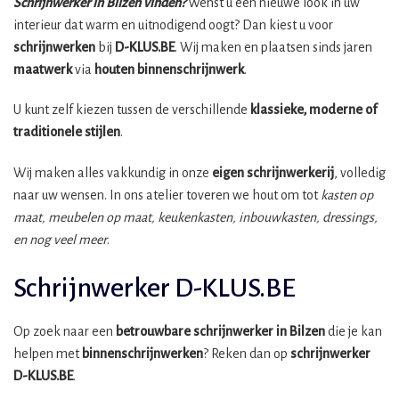
Schrijnwerker in Bilzen vinden?
Wenst u een nieuwe look in uw
interieur dat warm en uitnodigend oogt? Dan kiest u voor
schrijnwerken
bij
D-KLUS.BE
. Wij maken en plaatsen sinds jaren
maatwerk
via
houten binnenschrijnwerk
.
U kunt zelf kiezen tussen de verschillende
klassieke, moderne of
traditionele stijlen
.
Wij maken alles vakkundig in onze
eigen schrijnwerkerij
, volledig
naar uw wensen. In ons atelier toveren we hout om tot
kasten op
maat, meubelen op maat, keukenkasten, inbouwkasten, dressings,
en nog veel meer
.
Schrijnwerker D-KLUS.BE
Op zoek naar een
betrouwbare schrijnwerker in Bilzen
die je kan
helpen met
binnenschrijnwerken
? Reken dan op
schrijnwerker
D-KLUS.BE
.