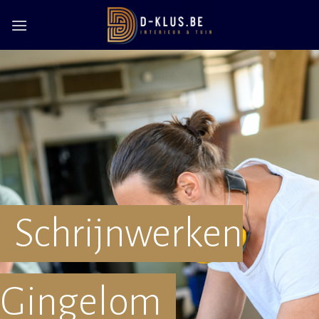
Skip
to
content
Schrijnwerken
Gingelom