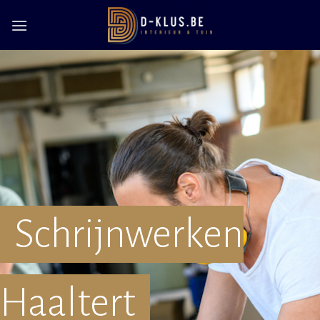
Skip
to
content
Schrijnwerken
Haaltert