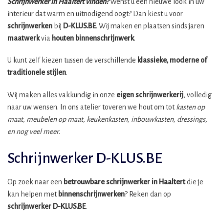
Schrijnwerker in Haaltert vinden?
Wenst u een nieuwe look in uw
interieur dat warm en uitnodigend oogt? Dan kiest u voor
schrijnwerken
bij
D-KLUS.BE
. Wij maken en plaatsen sinds jaren
maatwerk
via
houten binnenschrijnwerk
.
U kunt zelf kiezen tussen de verschillende
klassieke, moderne of
traditionele stijlen
.
Wij maken alles vakkundig in onze
eigen schrijnwerkerij
, volledig
naar uw wensen. In ons atelier toveren we hout om tot
kasten op
maat, meubelen op maat, keukenkasten, inbouwkasten, dressings,
en nog veel meer
.
Schrijnwerker D-KLUS.BE
Op zoek naar een
betrouwbare schrijnwerker in Haaltert
die je
kan helpen met
binnenschrijnwerken
? Reken dan op
schrijnwerker
D-KLUS.BE
.