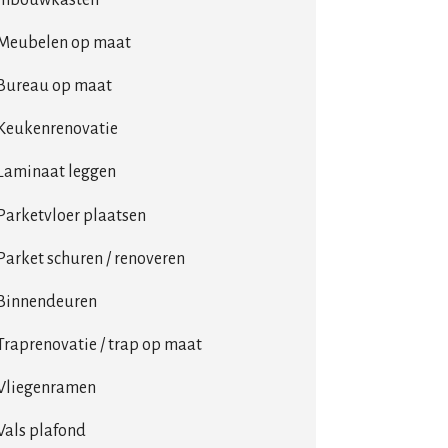
Meubelen op maat
Bureau op maat
Keukenrenovatie
Laminaat leggen
Parketvloer plaatsen
Parket schuren / renoveren
Binnendeuren
Traprenovatie / trap op maat
Vliegenramen
Vals plafond