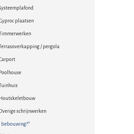
Systeemplafond
Gyproc plaatsen
Timmerwerken
Terrasoverkapping / pergola
Carport
Poolhouse
Tuinhuis
Houtskeletbouw
Overige schrijnwerken
 bebouwing?*