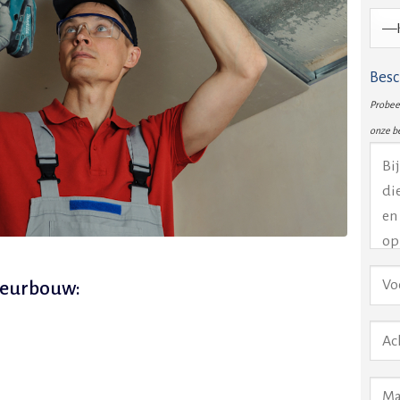
Besc
Probeer
onze b
ieurbouw: