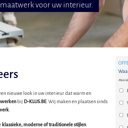
maatwerk voor uw interieur.
OFF
eers
Waar
Meerde
en nieuwe look in uw interieur dat warm en
jnwerken
bij
D-KLUS.BE
. Wij maken en plaatsen sinds
werk
.
e
klassieke, moderne of traditionele stijlen
.