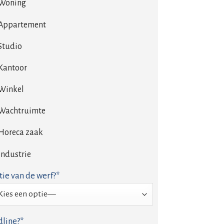
Woning
Appartement
Studio
Kantoor
Winkel
Wachtruimte
Horeca zaak
Industrie
tie van de werf?*
line?*