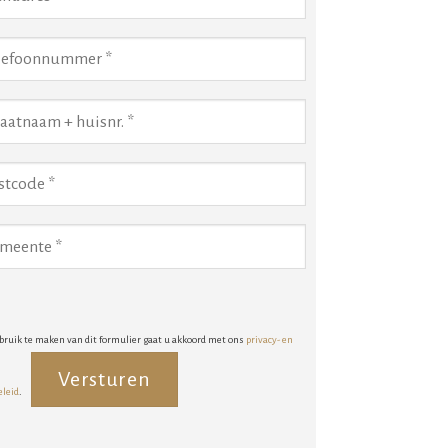
bruik te maken van dit formulier gaat u akkoord met ons
privacy- en
eleid
.
rnative: