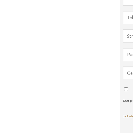
Door ge
cookieb
Alte