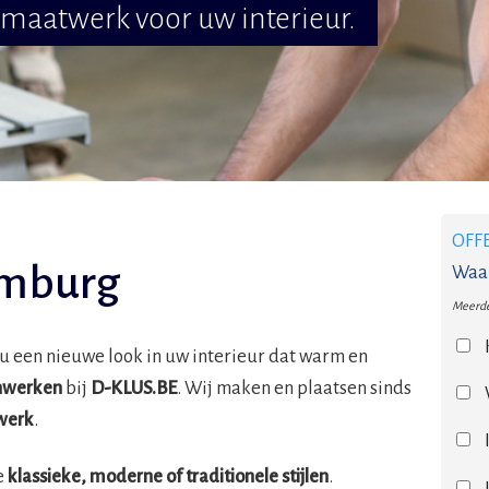
maatwerk voor uw interieur.
OFF
imburg
Waar
Meerde
u een nieuwe look in uw interieur dat warm en
jnwerken
bij
D-KLUS.BE
. Wij maken en plaatsen sinds
werk
.
e
klassieke, moderne of traditionele stijlen
.