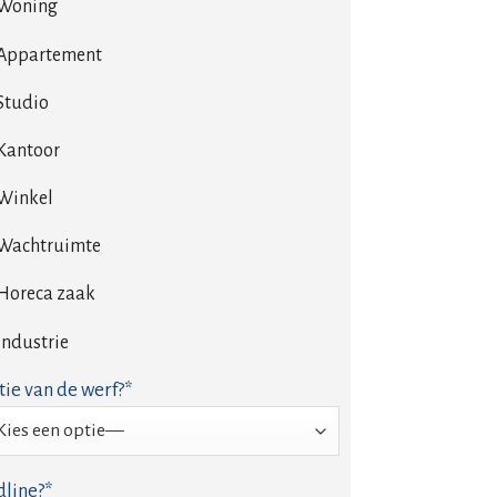
Woning
Appartement
Studio
Kantoor
Winkel
Wachtruimte
Horeca zaak
Industrie
tie van de werf?*
line?*