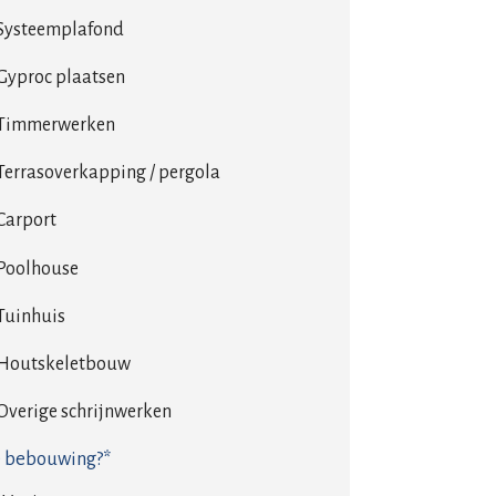
Systeemplafond
Gyproc plaatsen
Timmerwerken
Terrasoverkapping / pergola
Carport
Poolhouse
Tuinhuis
Houtskeletbouw
Overige schrijnwerken
 bebouwing?*