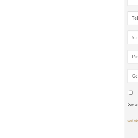
Door ge
cookieb
Alte