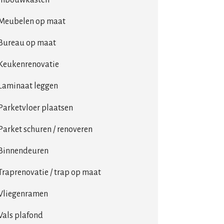
Meubelen op maat
Bureau op maat
Keukenrenovatie
Laminaat leggen
Parketvloer plaatsen
Parket schuren / renoveren
Binnendeuren
Traprenovatie / trap op maat
Vliegenramen
Vals plafond