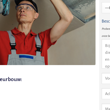
Besc
Probeer
onze b
ieurbouw: