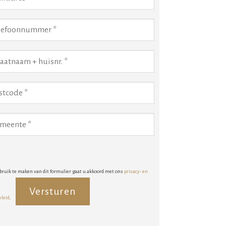
bruik te maken van dit formulier gaat u akkoord met ons
privacy- en
eleid
.
rnative: