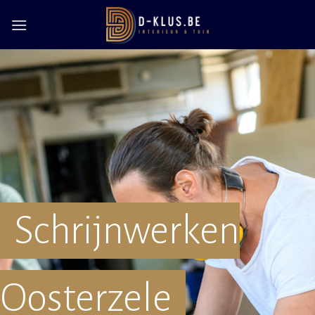
Skip
to
content
Schrijnwerken
Oosterzele