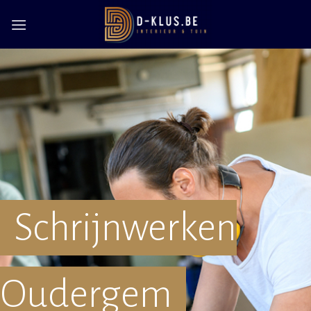
Skip
to
content
Schrijnwerken
Oudergem