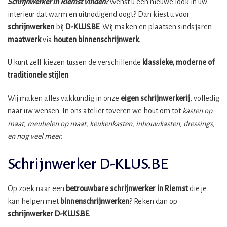
Schrijnwerker in Riemst vinden?
Wenst u een nieuwe look in uw
interieur dat warm en uitnodigend oogt? Dan kiest u voor
schrijnwerken
bij
D-KLUS.BE
. Wij maken en plaatsen sinds jaren
maatwerk
via
houten binnenschrijnwerk
.
U kunt zelf kiezen tussen de verschillende
klassieke, moderne of
traditionele stijlen
.
Wij maken alles vakkundig in onze
eigen schrijnwerkerij
, volledig
naar uw wensen. In ons atelier toveren we hout om tot
kasten op
maat, meubelen op maat, keukenkasten, inbouwkasten, dressings,
en nog veel meer
.
Schrijnwerker D-KLUS.BE
Op zoek naar een
betrouwbare schrijnwerker in Riemst
die je
kan helpen met
binnenschrijnwerken
? Reken dan op
schrijnwerker
D-KLUS.BE
.