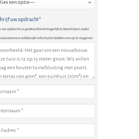
hrijf uw opdracht*
 uw opdracht zo gedetailleerd mogelijk te beschrijven zodat
uinaannemers voldoende informatie hebben om op te reageren.