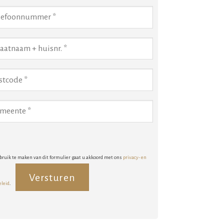
bruik te maken van dit formulier gaat u akkoord met ons
privacy- en
eleid
.
rnative: