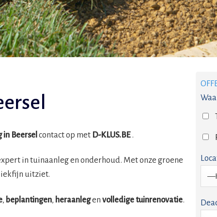
OFF
ersel
Waar
 in Beersel
contact op met
D-KLUS.BE
.
Loca
expert in tuinaanleg en onderhoud. Met onze groene
ekfijn uitziet.
e
,
beplantingen
,
heraanleg
en
volledige tuinrenovatie
.
Dead