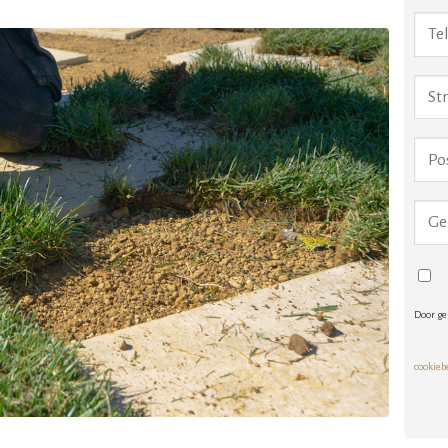
Door ge
cookieb
Alte