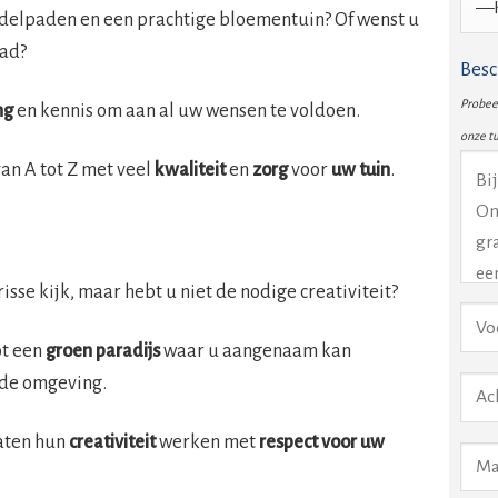
delpaden en een prachtige bloementuin? Of wenst u
pad?
Besc
Probeer
ng
en kennis om aan al uw wensen te voldoen.
onze t
van A tot Z met veel
kwaliteit
en
zorg
voor
uw tuin
.
isse kijk, maar hebt u niet de nodige creativiteit?
ot een
groen paradijs
waar u aangenaam kan
nde omgeving.
aten hun
creativiteit
werken met
respect voor uw