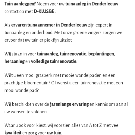
Tuin aanleggen?
Neem voor uw
tuinaanleg in Denderleeuw
contact op met
D-KLUS.BE
.
Als
ervaren tuinaannemer in Denderleeuw
zijn expert in
tuinaanleg en onderhoud. Met onze groene vingers zorgen we
ervoor dat uw tuin er piekfijn uitziet.
Wij staan in voor
tuinaanleg
,
tuinrenovatie
,
beplantingen
,
heraanleg
en
volledige tuinrenovatie
.
Wilt u een mooi grasperk met mooie wandelpaden en een
prachtige bloementuin? Of wenst u een tuinrenovatie met een
mooi wandelpad?
Wij beschikken over de
jarenlange ervaring
en kennis om aan al
uw wensen te voldoen.
Waar u ook voor kiest, wij voorzien alles van A tot Z met veel
kwaliteit
en
zorg
voor
uw tuin
.