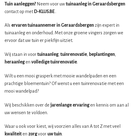
Tuin aanleggen?
Neem voor uw
tuinaanleg in Geraardsbergen
contact op met
D-KLUS.BE
.
Als
ervaren tuinaannemer in Geraardsbergen
zijn expert in
tuinaanleg en onderhoud. Met onze groene vingers zorgen we
ervoor dat uw tuin er piekfijn uitziet.
Wij staan in voor
tuinaanleg
,
tuinrenovatie
,
beplantingen
,
heraanleg
en
volledige tuinrenovatie
.
Wilt u een mooi grasperk met mooie wandelpaden en een
prachtige bloementuin? Of wenst u een tuinrenovatie met een
mooi wandelpad?
Wij beschikken over de
jarenlange ervaring
en kennis om aan al
uw wensen te voldoen.
Waar u ook voor kiest, wij voorzien alles van A tot Z met veel
kwaliteit
en
zorg
voor
uw tuin
.