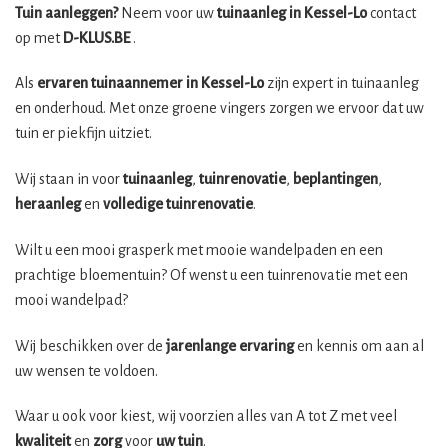
Tuin aanleggen?
Neem voor uw
tuinaanleg in Kessel-Lo
contact
op met
D-KLUS.BE
.
Als
ervaren tuinaannemer in Kessel-Lo
zijn expert in tuinaanleg
en onderhoud. Met onze groene vingers zorgen we ervoor dat uw
tuin er piekfijn uitziet.
Wij staan in voor
tuinaanleg
,
tuinrenovatie
,
beplantingen
,
heraanleg
en
volledige tuinrenovatie
.
Wilt u een mooi grasperk met mooie wandelpaden en een
prachtige bloementuin? Of wenst u een tuinrenovatie met een
mooi wandelpad?
Wij beschikken over de
jarenlange ervaring
en kennis om aan al
uw wensen te voldoen.
Waar u ook voor kiest, wij voorzien alles van A tot Z met veel
kwaliteit
en
zorg
voor
uw tuin
.