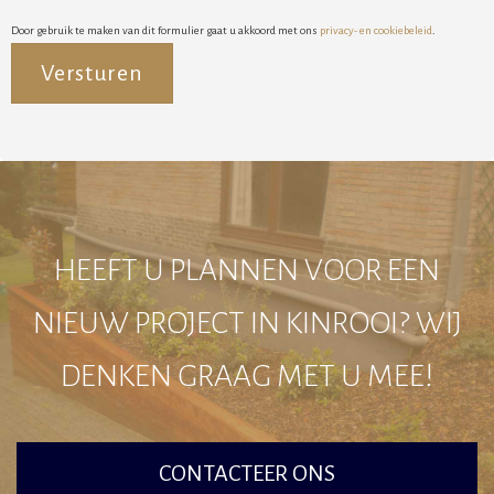
Door gebruik te maken van dit formulier gaat u akkoord met ons
privacy- en cookiebeleid
.
Alternative:
HEEFT U PLANNEN VOOR EEN
NIEUW PROJECT IN KINROOI? WIJ
DENKEN GRAAG MET U MEE!
CONTACTEER ONS