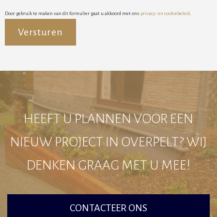
Door gebruik te maken van dit formulier gaat u akkoord met ons
privacy- en cookiebeleid
.
Alternative:
HEEFT U PLANNEN VOOR EEN
NIEUW PROJECT IN OVERPELT? WIJ
DENKEN GRAAG MET U MEE!
CONTACTEER ONS