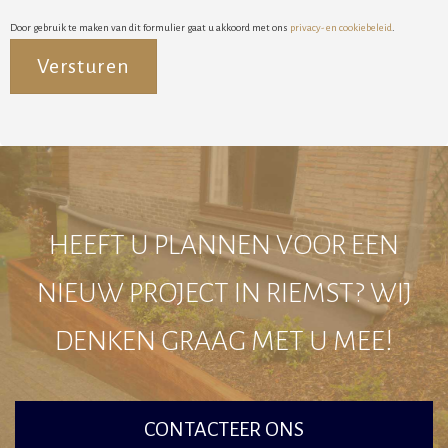
Door gebruik te maken van dit formulier gaat u akkoord met ons
privacy- en cookiebeleid
.
Alternative:
HEEFT U PLANNEN VOOR EEN
NIEUW PROJECT IN RIEMST? WIJ
DENKEN GRAAG MET U MEE!
CONTACTEER ONS