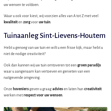
uw wensen te voldoen.
Waar u ook voor kiest, wij voorzien alles van A tot Z met veel
kwaliteit
en
zorg
voor
uw tuin
.
Tuinaanleg Sint-Lievens-Houtem
Hebt u genoeg van uw tuin en wilt u een frisse kijk, maar hebt u
niet de nodige creativiteit?
Ook dan kunnen wij uw tuin omtoveren tot een
groen paradijs
waar u aangenaam kan vertoeven en genieten van een
rustgevende omgeving.
Onze
hoveniers
geven u graag
advies
en laten hun
creativiteit
werken met
respect voor uw wensen
.