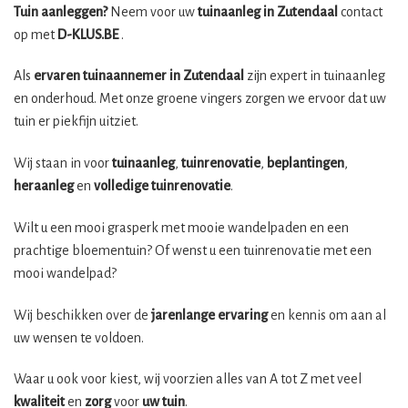
Tuin aanleggen?
Neem voor uw
tuinaanleg in Zutendaal
contact
op met
D-KLUS.BE
.
Als
ervaren tuinaannemer in Zutendaal
zijn expert in tuinaanleg
en onderhoud. Met onze groene vingers zorgen we ervoor dat uw
tuin er piekfijn uitziet.
Wij staan in voor
tuinaanleg
,
tuinrenovatie
,
beplantingen
,
heraanleg
en
volledige tuinrenovatie
.
Wilt u een mooi grasperk met mooie wandelpaden en een
prachtige bloementuin? Of wenst u een tuinrenovatie met een
mooi wandelpad?
Wij beschikken over de
jarenlange ervaring
en kennis om aan al
uw wensen te voldoen.
Waar u ook voor kiest, wij voorzien alles van A tot Z met veel
kwaliteit
en
zorg
voor
uw tuin
.