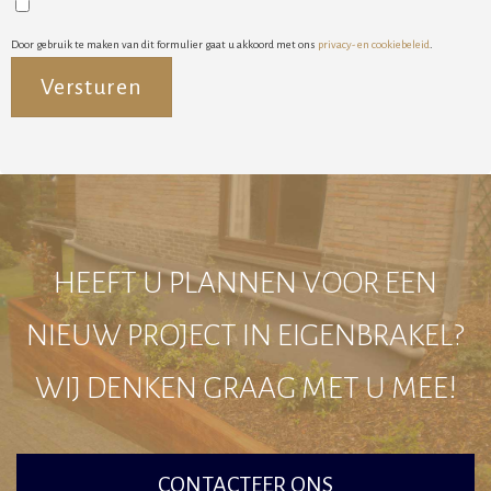
Door gebruik te maken van dit formulier gaat u akkoord met ons
privacy- en cookiebeleid
.
Alternative:
HEEFT U PLANNEN VOOR EEN
NIEUW PROJECT IN EIGENBRAKEL?
WIJ DENKEN GRAAG MET U MEE!
CONTACTEER ONS