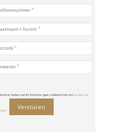
bruik te maken van dit formulier gaat u akkoord met ons
privacy- en
eleid
.
rnative: