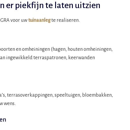
 er piekfijn te laten uitzien
OGRA voor uw
tuinaanleg
te realiseren.
poorten en omheiningen (hagen, houten omheiningen,
 van ingewikkeld terraspatronen, keerwanden
la’s, terrasoverkappingen, speeltuigen, bloembakken,
w wens.
ten