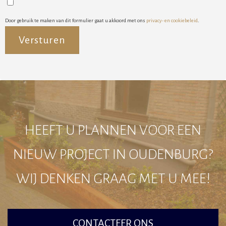
Door gebruik te maken van dit formulier gaat u akkoord met ons
privacy- en cookiebeleid
.
Alternative:
HEEFT U PLANNEN VOOR EEN
NIEUW PROJECT IN OUDENBURG?
WIJ DENKEN GRAAG MET U MEE!
CONTACTEER ONS