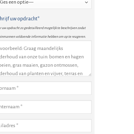
hrijf uw opdracht*
 uw opdracht zo gedetailleerd mogelijk te beschrijven zodat
uinmannen voldoende informatie hebben om op te reageren.