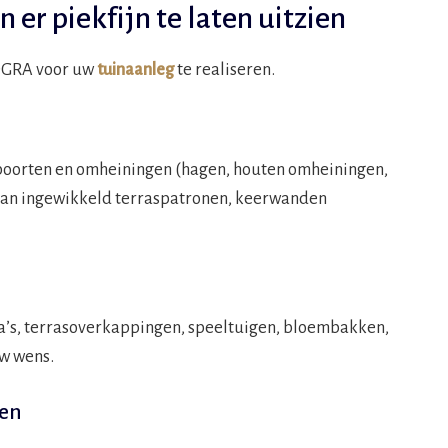
 er piekfijn te laten uitzien
OGRA voor uw
tuinaanleg
te realiseren.
poorten en omheiningen (hagen, houten omheiningen,
 van ingewikkeld terraspatronen, keerwanden
la’s, terrasoverkappingen, speeltuigen, bloembakken,
w wens.
ten