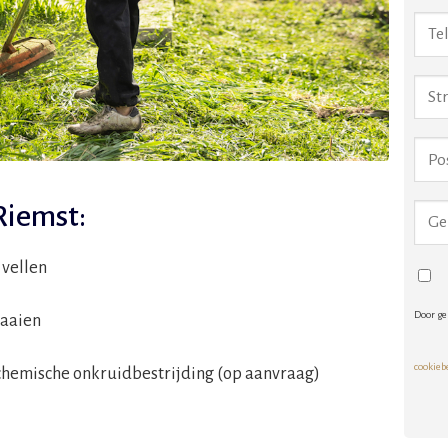
Riemst:
vellen
Door ge
zaaien
cookieb
hemische onkruidbestrijding (op aanvraag)
Alte