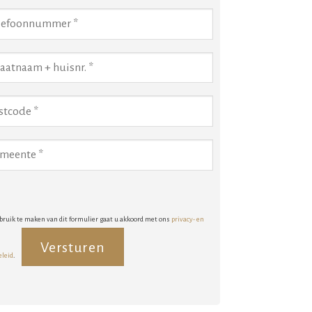
bruik te maken van dit formulier gaat u akkoord met ons
privacy- en
eleid
.
rnative: