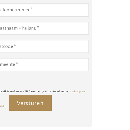
bruik te maken van dit formulier gaat u akkoord met ons
privacy- en
eleid
.
rnative: