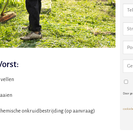
orst:
vellen
Door ge
zaaien
cookieb
hemische onkruidbestrijding (op aanvraag)
Alte