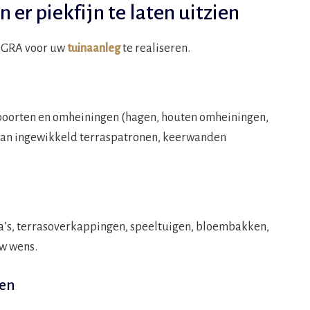
 er piekfijn te laten uitzien
OGRA voor uw
tuinaanleg
te realiseren.
poorten en omheiningen (hagen, houten omheiningen,
 van ingewikkeld terraspatronen, keerwanden
la’s, terrasoverkappingen, speeltuigen, bloembakken,
w wens.
ten