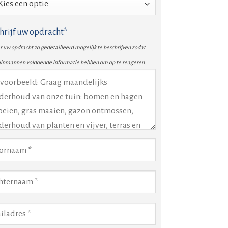
hrijf uw opdracht*
 uw opdracht zo gedetailleerd mogelijk te beschrijven zodat
uinmannen voldoende informatie hebben om op te reageren.