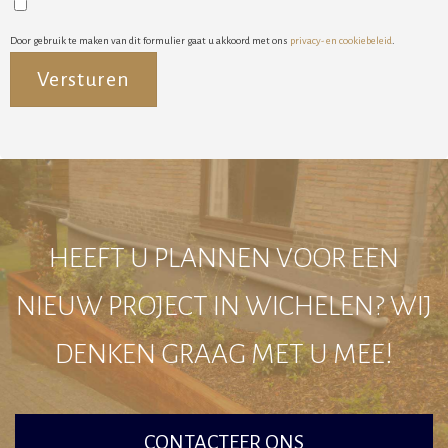
Door gebruik te maken van dit formulier gaat u akkoord met ons
privacy- en cookiebeleid
.
Alternative:
HEEFT U PLANNEN VOOR EEN
NIEUW PROJECT IN WICHELEN? WIJ
DENKEN GRAAG MET U MEE!
CONTACTEER ONS