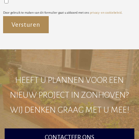
Door gebruik te maken van dit formulier gaat u akkoord met ons
privacy- en cookiebeleid
.
Alternative:
HEEFT U PLANNEN VOOR EEN
NIEUW PROJECT IN ZONHOVEN?
WIJ DENKEN GRAAG MET U MEE!
CONTACTEER ONS